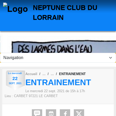
Panneau de gestion des cookies
NEPTUNE CLUB DU
LORRAIN
Le
mercredi
Accueil
ENTRAINEMENT
22
ENTRAINEMENT
SEPT.
2021
Le
mercredi
22
sept.
2021
de 15h à 17h
Lieu :
CARBET
97221
LE CARBET